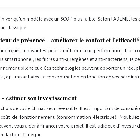
er qu’un modèle avec un SCOP plus faible. Selon l’ADEME, les cl
ue classique.
cteur de présence – améliorer le confort et l’efficacité
chnologies innovantes pour améliorer leur performance, leur co
 via smartphone), les filtres anti-allergènes et anti-bactériens, l
onnement silencieux. Ces technologies peuvent apporter un réel p
, optimisant ainsi la consommation en fonction de vos besoins rée
t – estimer son investissement
hoix de votre climatiseur réversible. Il est important de considére
le coût de fonctionnement (consommation électrique). N’oubliez
ent vous aider à financer votre projet. Il est judicieux d’investir
re facture d’énergie.