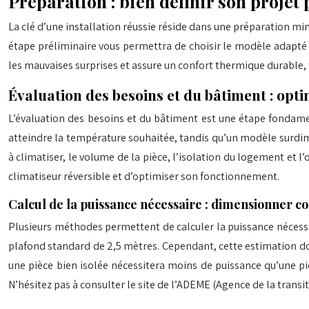
Préparation : bien définir son projet
La clé d’une installation réussie réside dans une préparation minu
étape préliminaire vous permettra de choisir le modèle adapté
les mauvaises surprises et assure un confort thermique durable,
Évaluation des besoins et du bâtiment : opti
L’évaluation des besoins et du bâtiment est une étape fondament
atteindre la température souhaitée, tandis qu’un modèle surdim
à climatiser, le volume de la pièce, l’isolation du logement et
climatiseur réversible et d’optimiser son fonctionnement.
Calcul de la puissance nécessaire : dimensionner c
Plusieurs méthodes permettent de calculer la puissance nécessa
plafond standard de 2,5 mètres. Cependant, cette estimation doi
une pièce bien isolée nécessitera moins de puissance qu’une p
N’hésitez pas à consulter le site de l’ADEME (Agence de la trans